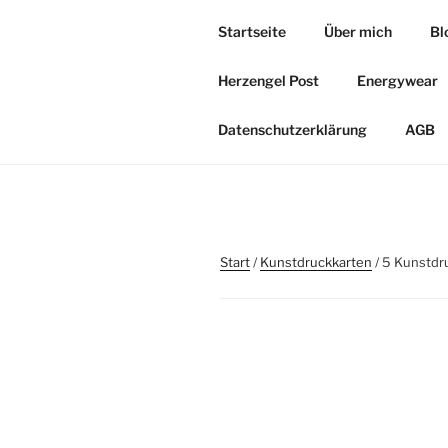
Zum
Startseite
Über mich
Bl
Inhalt
HERZOASE
springen
Herzengel Post
Energywear
Heil&Energie Magie by Carmen,
Datenschutzerklärung
AGB
Start
/
Kunstdruckkarten
/ 5 Kunstdr