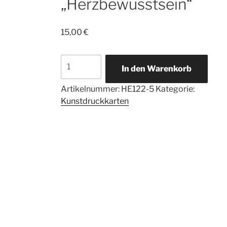
„Herzbewusstsein“
15,00
€
5
In den Warenkorb
Kunstdruckkarten
Energiebild
Artikelnummer:
HE122-5
Kategorie:
„Herzbewusstsein“
Kunstdruckkarten
Menge