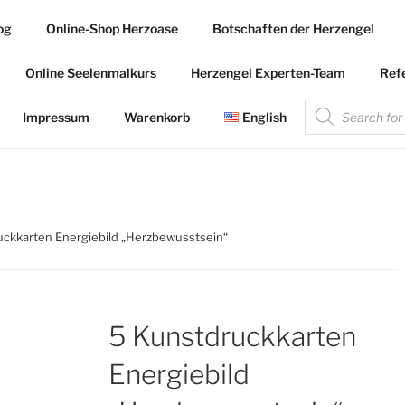
og
Online-Shop Herzoase
Botschaften der Herzengel
.COM
Online Seelenmalkurs
Herzengel Experten-Team
Ref
 die Herzengel Malerin
Products
search
Impressum
Warenkorb
English
uckkarten Energiebild „Herzbewusstsein“
5 Kunstdruckkarten
Energiebild