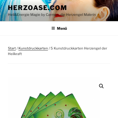
Zum
HERZOASE.COM
Inhalt
Heil&Energie Magie by Carmen, die Herzengel Malerin
springen
Menü
Start
/
Kunstdruckkarten
/ 5 Kunstdruckkarten Herzengel der
Heilkraft