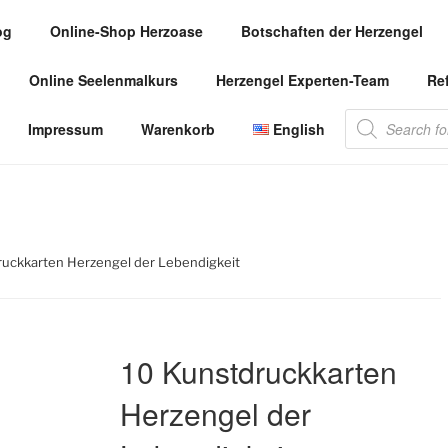
og
Online-Shop Herzoase
Botschaften der Herzengel
.COM
Online Seelenmalkurs
Herzengel Experten-Team
Re
 die Herzengel Malerin
Products
Impressum
Warenkorb
English
search
ruckkarten Herzengel der Lebendigkeit
10 Kunstdruckkarten
Herzengel der