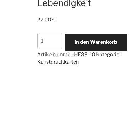
Lebendigkeit
27,00
€
10
In den Warenkorb
Kunstdruckkarten
Herzengel
Artikelnummer:
HE89-10
Kategorie:
der
Kunstdruckkarten
Lebendigkeit
Menge