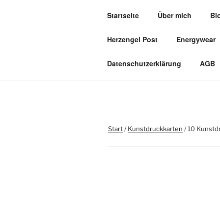
Zum
Startseite
Über mich
Bl
Inhalt
HERZOASE
springen
Herzengel Post
Energywear
Heil&Energie Magie by Carmen,
Datenschutzerklärung
AGB
Start
/
Kunstdruckkarten
/ 10 Kunstd