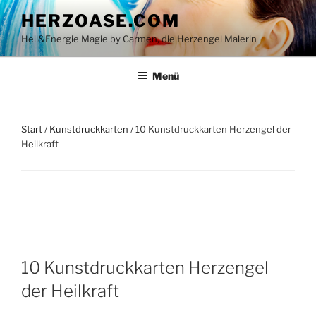
Zum
HERZOASE.COM
Inhalt
Heil&Energie Magie by Carmen, die Herzengel Malerin
springen
Menü
Start
/
Kunstdruckkarten
/ 10 Kunstdruckkarten Herzengel der
Heilkraft
10 Kunstdruckkarten Herzengel
der Heilkraft