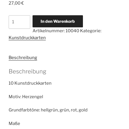
27,00
€
10
In den Warenkorb
Kunstdruckkarten
Artikelnummer:
10040
Kategorie:
Herzengel
Kunstdruckkarten
der
Heilkraft
Menge
Beschreibung
Beschreibung
10 Kunstdruckkarten
Motiv: Herzengel
Grundfarbtöne: hellgrün, grün, rot, gold
Maße