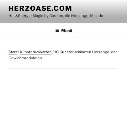
Zum
HERZOASE.COM
Inhalt
Heil&Energie Magie by Carmen, die Herzengel Malerin
springen
Menü
Start
/
Kunstdruckkarten
/ 10 Kunstdruckkarten Herzengel der
Gewichtsreduktion