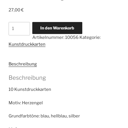
27,00
€
10
In den Warenkorb
Kunstdruckkarten
Artikelnummer:
10056
Kategorie:
Herzengel
Kunstdruckkarten
der
Entscheidung
Menge
Beschreibung
Beschreibung
10 Kunstdruckkarten
Motiv: Herzengel
Grundfarbtöne: blau, hellblau, silber