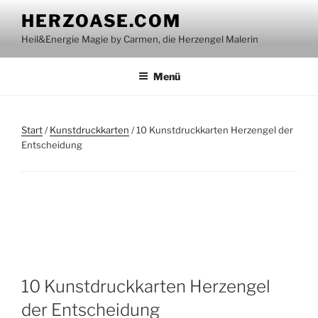
Zum
HERZOASE.COM
Inhalt
Heil&Energie Magie by Carmen, die Herzengel Malerin
springen
Menü
Start
/
Kunstdruckkarten
/ 10 Kunstdruckkarten Herzengel der
Entscheidung
10 Kunstdruckkarten Herzengel
der Entscheidung