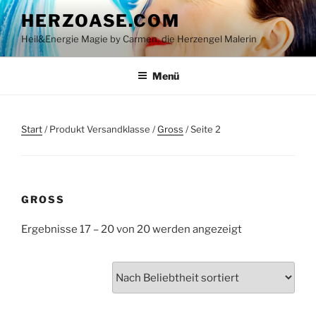
Zum
HERZOASE.COM
Inhalt
Heil&Energie Magie by Carmen, die Herzengel Malerin
springen
Menü
Start
/ Produkt Versandklasse /
Gross
/ Seite 2
GROSS
Nach
Ergebnisse 17 – 20 von 20 werden angezeigt
Beliebtheit
sortiert